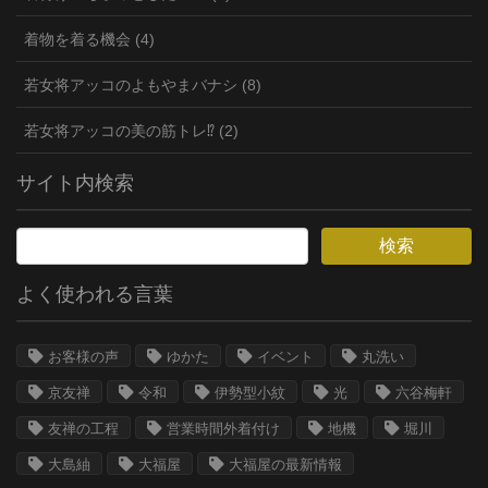
着物を着る機会 (4)
若女将アッコのよもやまバナシ (8)
若女将アッコの美の筋トレ⁉︎ (2)
サイト内検索
よく使われる言葉
お客様の声
ゆかた
イベント
丸洗い
京友禅
令和
伊勢型小紋
光
六谷梅軒
友禅の工程
営業時間外着付け
地機
堀川
大島紬
大福屋
大福屋の最新情報