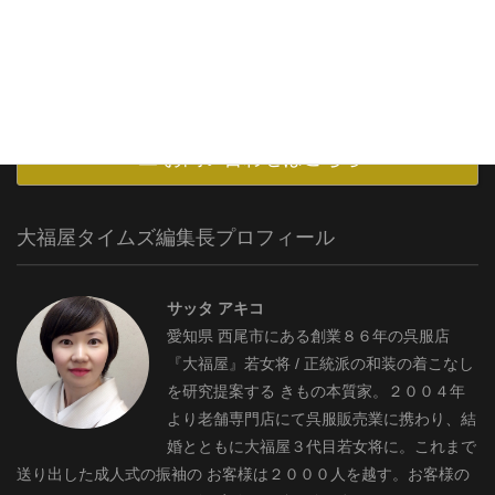
お問い合わせはこちら
大福屋タイムズ編集長プロフィール
サッタ アキコ
愛知県 西尾市にある創業８６年の呉服店
『大福屋』若女将 / 正統派の和装の着こなし
を研究提案する きもの本質家。２００４年
より老舗専門店にて呉服販売業に携わり、結
婚とともに大福屋３代目若女将に。これまで
送り出した成人式の振袖の お客様は２０００人を越す。お客様の