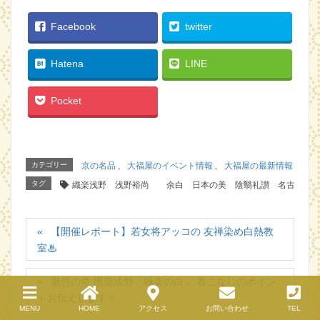
Facebook
twitter
Hatena
LINE
Pocket
カテゴリー
京の名品
、
大福屋のイベント情報
、
大福屋の最新情報
タグ
織楽浅野 浅野裕尚 余白 日本の美 陰翳礼讃 名古屋帯 
【開催レポート】若女将アッコの 友禅染め白熱教
室♨︎
魅惑の帯 職楽浅野「職楽の白」 着こなしのポイン
トお伝えします！
MENU
HOME
アクセス
お問い合わせ
TEL