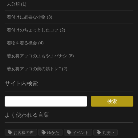
未分類 (1)
着付けに必要な小物 (3)
着付けのちょっとしたコツ (2)
着物を着る機会 (4)
若女将アッコのよもやまバナシ (8)
若女将アッコの美の筋トレ⁉︎ (2)
サイト内検索
よく使われる言葉
お客様の声
ゆかた
イベント
丸洗い