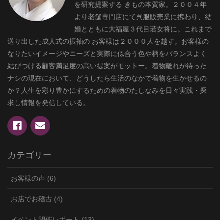
を研究提案する きもの本質家。２００４年
より老舗専門店にて呉服販売業に携わり、結
婚とともに大福屋３代目若女将に。これまで
送り出した成人式の振袖の お客様は２０００人を越す。お客様の
なりたいイメージやニーズと実際に似合う色や柄をバランスよく
結びつける顧客満足度の高い提案がモットー。着物離れが待った
ナシの現在において、どうしたら生活のなかで着物を生かせるの
か？人生を彩り豊かにするための着物のたしなみを日々実践・探
求し情報を発信している。
カテゴリー
お客様の声 (6)
お店でお稽古 (4)
イベント開催レポート (13)