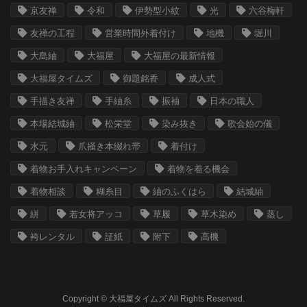
京友禅
令和
伊勢型小紋
光
六谷梅軒
友禅の工程
営業時間外着付け
地機
堀川
大島紬
大福屋
大福屋の最新情報
大福屋タイムズ
御題銘香
成人式
手描き友禅
手紬糸
振袖
日本の職人
本場結城紬
松栄堂
染み抜き
歌会始の儀
水元
爪掻き本綴れ帯
着付け
着物お手入れキャンペーン
着物を着る機会
着物相談
糊糸目
紬のふくはら
結城紬
絣
若女将アッコ
草履
草木染め
蒸し
袴レンタル
証紙
附下
高機
Copyright © 大福屋タイムズ All Rights Reserved.